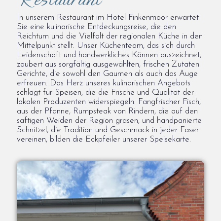
In unserem Restaurant im Hotel Finkenmoor erwartet
Sie eine kulinarische Entdeckungsreise, die den
Reichtum und die Vielfalt der regionalen Küche in den
Mittelpunkt stellt. Unser Küchenteam, das sich durch
Leidenschaft und handwerkliches Können auszeichnet,
zaubert aus sorgfältig ausgewählten, frischen Zutaten
Gerichte, die sowohl den Gaumen als auch das Auge
erfreuen. Das Herz unseres kulinarischen Angebots
schlägt für Speisen, die die Frische und Qualität der
lokalen Produzenten widerspiegeln. Fangfrischer Fisch,
aus der Pfanne, Rumpsteak von Rindern, die auf den
saftigen Weiden der Region grasen, und handpanierte
Schnitzel, die Tradition und Geschmack in jeder Faser
vereinen, bilden die Eckpfeiler unserer Speisekarte.